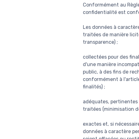
Conformément au Règlem
confidentialité est con
Les données à caractère
traitées de manière lici
transparence) ;
collectées pour des fina
d'une manière incompatib
public, à des fins de re
conformément à l'article
finalités) ;
adéquates, pertinentes e
traitées (minimisation d
exactes et, si nécessair
données à caractère pers
soient effacées ou recti