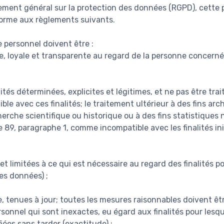
ent général sur la protection des données (RGPD), cette p
forme aux règlements suivants.
 personnel doivent être :
te, loyale et transparente au regard de la personne concernée
lités déterminées, explicites et légitimes, et ne pas être tra
le avec ces finalités; le traitement ultérieur à des fins arch
cherche scientifique ou historique ou à des fins statistiques 
 89, paragraphe 1, comme incompatible avec les finalités init
t limitées à ce qui est nécessaire au regard des finalités po
es données) ;
e, tenues à jour; toutes les mesures raisonnables doivent êtr
onnel qui sont inexactes, eu égard aux finalités pour lesque
fiées sans tarder (exactitude) ;